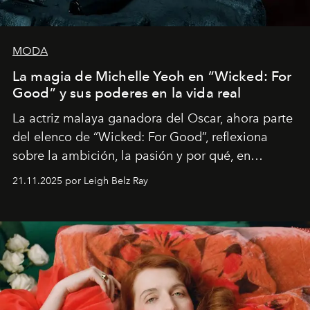
MODA
La magia de Michelle Yeoh en “Wicked: For
Good” y sus poderes en la vida real
La actriz malaya ganadora del Oscar, ahora parte
del elenco de “Wicked: For Good”, reflexiona
sobre la ambición, la pasión y por qué, en
ocasiones, la introspección puede esperar. “Es
21.11.2025 por Leigh Belz Ray
liberador interpretar a alguien que afirma: ‘Este es
mi deseo, mi ambición, mi voluntad. No me
importa si no lo entienden’”, confiesa.