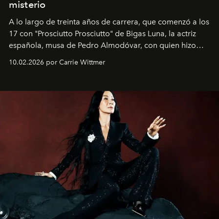
misterio
A lo largo de treinta años de carrera, que comenzó a los
17 con "Prosciutto Prosciutto" de Bigas Luna, la actriz
española, musa de Pedro Almodóvar, con quien hizo
siete películas y ganadora del Óscar por "Vicky Cristina
10.02.2026 por Carrie Wittmer
Barcelona", ha dividido su tiempo entre Europa y
Estados Unidos. Su nueva película, "¡La novia!", está
dirigida por Maggie Gyllenhaal.