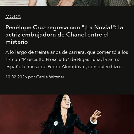
MODA
Penélope Cruz regresa con "¡La Novia!": la
actriz embajadora de Chanel entre el
misterio
A lo largo de treinta años de carrera, que comenzó a los
17 con "Prosciutto Prosciutto" de Bigas Luna, la actriz
española, musa de Pedro Almodóvar, con quien hizo
siete películas y ganadora del Óscar por "Vicky Cristina
10.02.2026 por Carrie Wittmer
Barcelona", ha dividido su tiempo entre Europa y
Estados Unidos. Su nueva película, "¡La novia!", está
dirigida por Maggie Gyllenhaal.