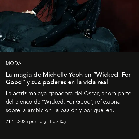
MODA
La magia de Michelle Yeoh en “Wicked: For
Good” y sus poderes en la vida real
La actriz malaya ganadora del Oscar, ahora parte
del elenco de “Wicked: For Good”, reflexiona
sobre la ambición, la pasión y por qué, en
ocasiones, la introspección puede esperar. “Es
21.11.2025 por Leigh Belz Ray
liberador interpretar a alguien que afirma: ‘Este es
mi deseo, mi ambición, mi voluntad. No me