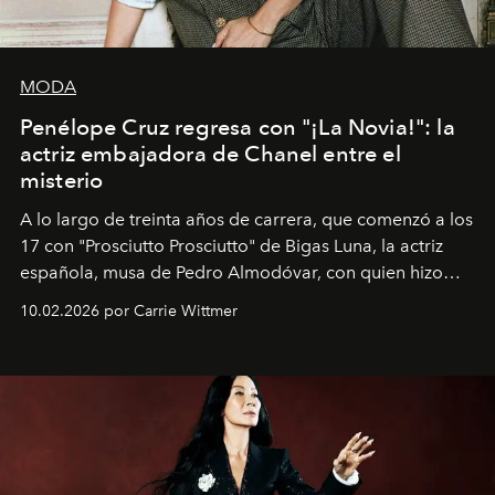
MODA
Penélope Cruz regresa con "¡La Novia!": la
actriz embajadora de Chanel entre el
misterio
A lo largo de treinta años de carrera, que comenzó a los
17 con "Prosciutto Prosciutto" de Bigas Luna, la actriz
española, musa de Pedro Almodóvar, con quien hizo
siete películas y ganadora del Óscar por "Vicky Cristina
10.02.2026 por Carrie Wittmer
Barcelona", ha dividido su tiempo entre Europa y
Estados Unidos. Su nueva película, "¡La novia!", está
dirigida por Maggie Gyllenhaal.