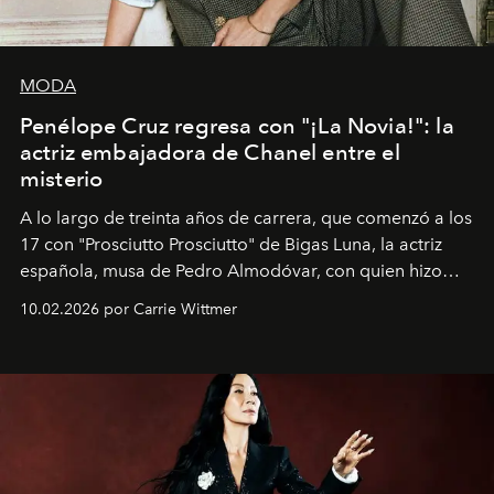
MODA
Penélope Cruz regresa con "¡La Novia!": la
actriz embajadora de Chanel entre el
misterio
A lo largo de treinta años de carrera, que comenzó a los
17 con "Prosciutto Prosciutto" de Bigas Luna, la actriz
española, musa de Pedro Almodóvar, con quien hizo
siete películas y ganadora del Óscar por "Vicky Cristina
10.02.2026 por Carrie Wittmer
Barcelona", ha dividido su tiempo entre Europa y
Estados Unidos. Su nueva película, "¡La novia!", está
dirigida por Maggie Gyllenhaal.