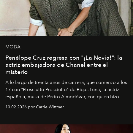
MODA
Penélope Cruz regresa con "¡La Novia!": la
actriz embajadora de Chanel entre el
misterio
A lo largo de treinta años de carrera, que comenzó a los
17 con "Prosciutto Prosciutto" de Bigas Luna, la actriz
española, musa de Pedro Almodóvar, con quien hizo
siete películas y ganadora del Óscar por "Vicky Cristina
10.02.2026 por Carrie Wittmer
Barcelona", ha dividido su tiempo entre Europa y
Estados Unidos. Su nueva película, "¡La novia!", está
dirigida por Maggie Gyllenhaal.