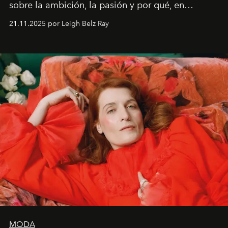
sobre la ambición, la pasión y por qué, en
ocasiones, la introspección puede esperar. “Es
21.11.2025 por Leigh Belz Ray
liberador interpretar a alguien que afirma: ‘Este es
mi deseo, mi ambición, mi voluntad. No me
importa si no lo entienden’”, confiesa.
MODA