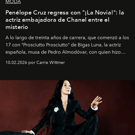
MODA
Penélope Cruz regresa con "¡La Novia!": la
actriz embajadora de Chanel entre el
misterio
A lo largo de treinta años de carrera, que comenzó a los
17 con "Prosciutto Prosciutto" de Bigas Luna, la actriz
española, musa de Pedro Almodóvar, con quien hizo
siete películas y ganadora del Óscar por "Vicky Cristina
10.02.2026 por Carrie Wittmer
Barcelona", ha dividido su tiempo entre Europa y
Estados Unidos. Su nueva película, "¡La novia!", está
dirigida por Maggie Gyllenhaal.