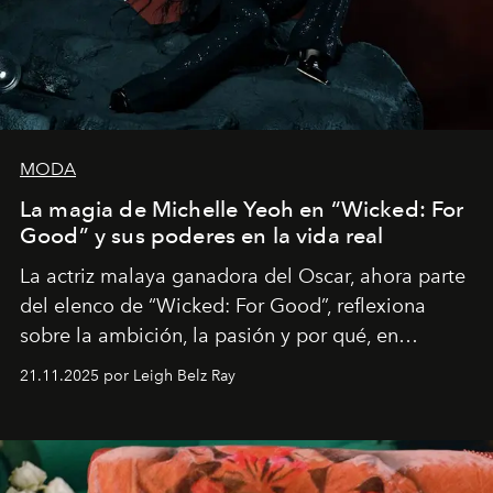
MODA
La magia de Michelle Yeoh en “Wicked: For
Good” y sus poderes en la vida real
La actriz malaya ganadora del Oscar, ahora parte
del elenco de “Wicked: For Good”, reflexiona
sobre la ambición, la pasión y por qué, en
ocasiones, la introspección puede esperar. “Es
21.11.2025 por Leigh Belz Ray
liberador interpretar a alguien que afirma: ‘Este es
mi deseo, mi ambición, mi voluntad. No me
importa si no lo entienden’”, confiesa.