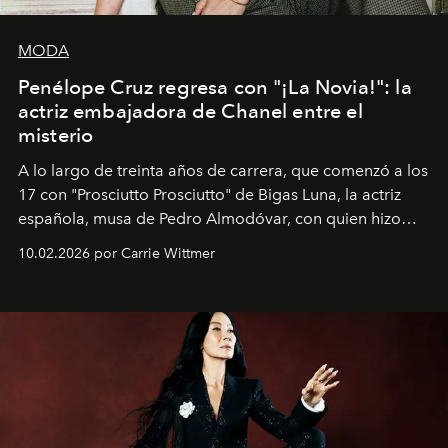
MODA
Penélope Cruz regresa con "¡La Novia!": la
actriz embajadora de Chanel entre el
misterio
A lo largo de treinta años de carrera, que comenzó a los
17 con "Prosciutto Prosciutto" de Bigas Luna, la actriz
española, musa de Pedro Almodóvar, con quien hizo
siete películas y ganadora del Óscar por "Vicky Cristina
10.02.2026 por Carrie Wittmer
Barcelona", ha dividido su tiempo entre Europa y
Estados Unidos. Su nueva película, "¡La novia!", está
dirigida por Maggie Gyllenhaal.