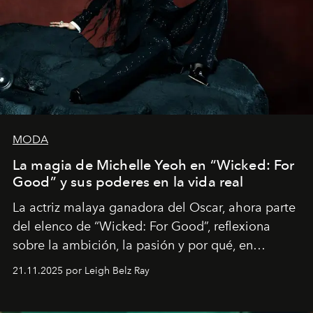
MODA
La magia de Michelle Yeoh en “Wicked: For
Good” y sus poderes en la vida real
La actriz malaya ganadora del Oscar, ahora parte
del elenco de “Wicked: For Good”, reflexiona
sobre la ambición, la pasión y por qué, en
ocasiones, la introspección puede esperar. “Es
21.11.2025 por Leigh Belz Ray
liberador interpretar a alguien que afirma: ‘Este es
mi deseo, mi ambición, mi voluntad. No me