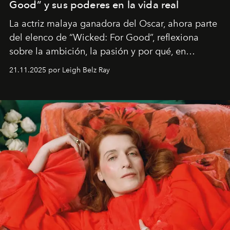
Good” y sus poderes en la vida real
La actriz malaya ganadora del Oscar, ahora parte
del elenco de “Wicked: For Good”, reflexiona
sobre la ambición, la pasión y por qué, en
ocasiones, la introspección puede esperar. “Es
21.11.2025 por Leigh Belz Ray
liberador interpretar a alguien que afirma: ‘Este es
mi deseo, mi ambición, mi voluntad. No me
importa si no lo entienden’”, confiesa.