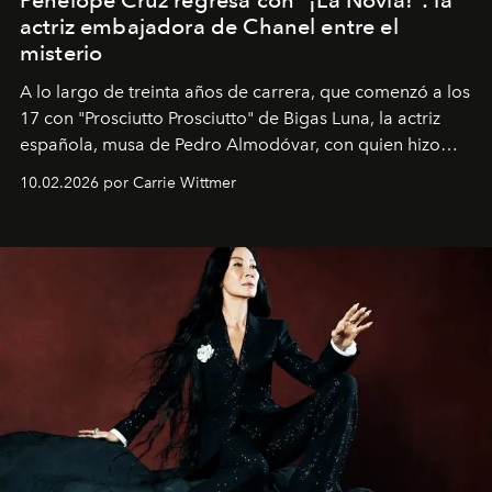
actriz embajadora de Chanel entre el
misterio
A lo largo de treinta años de carrera, que comenzó a los
17 con "Prosciutto Prosciutto" de Bigas Luna, la actriz
española, musa de Pedro Almodóvar, con quien hizo
siete películas y ganadora del Óscar por "Vicky Cristina
10.02.2026 por Carrie Wittmer
Barcelona", ha dividido su tiempo entre Europa y
Estados Unidos. Su nueva película, "¡La novia!", está
dirigida por Maggie Gyllenhaal.