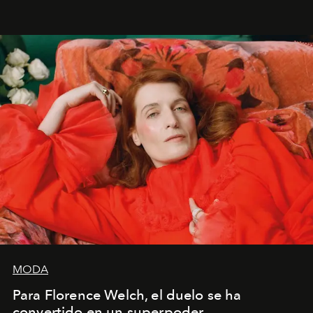
liberador interpretar a alguien que afirma: ‘Este es
mi deseo, mi ambición, mi voluntad. No me
importa si no lo entienden’”, confiesa.
MODA
Para Florence Welch, el duelo se ha
convertido en un superpoder