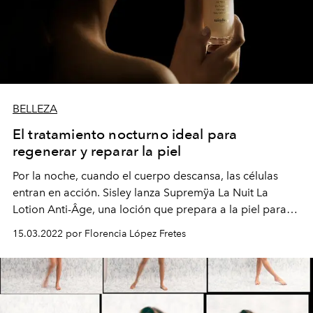
BELLEZA
El tratamiento nocturno ideal para
regenerar y reparar la piel
Por la noche, cuando el cuerpo descansa, las células
entran en acción. Sisley lanza Supremÿa La Nuit La
Lotion Anti-Âge, una loción que prepara a la piel para
optimizar el proceso de reparación de las agresiones
15.03.2022 por Florencia López Fretes
externas que sufrió durante el día. Las células se activan
al anochecer y el ritual de regeneración nocturna se
pone en marcha.