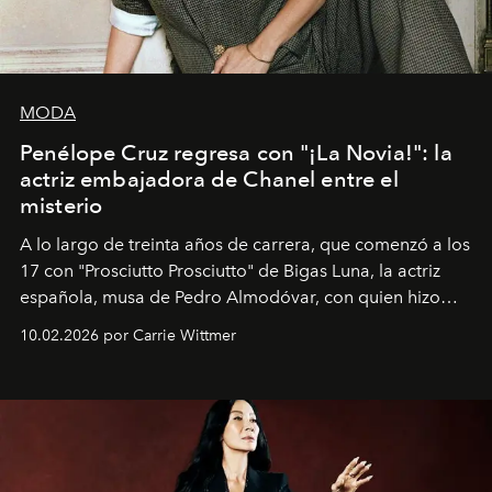
MODA
Penélope Cruz regresa con "¡La Novia!": la
actriz embajadora de Chanel entre el
misterio
A lo largo de treinta años de carrera, que comenzó a los
17 con "Prosciutto Prosciutto" de Bigas Luna, la actriz
española, musa de Pedro Almodóvar, con quien hizo
siete películas y ganadora del Óscar por "Vicky Cristina
10.02.2026 por Carrie Wittmer
Barcelona", ha dividido su tiempo entre Europa y
Estados Unidos. Su nueva película, "¡La novia!", está
dirigida por Maggie Gyllenhaal.