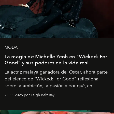
MODA
La magia de Michelle Yeoh en “Wicked: For
Good” y sus poderes en la vida real
La actriz malaya ganadora del Oscar, ahora parte
del elenco de “Wicked: For Good”, reflexiona
sobre la ambición, la pasión y por qué, en
ocasiones, la introspección puede esperar. “Es
21.11.2025 por Leigh Belz Ray
liberador interpretar a alguien que afirma: ‘Este es
mi deseo, mi ambición, mi voluntad. No me
importa si no lo entienden’”, confiesa.