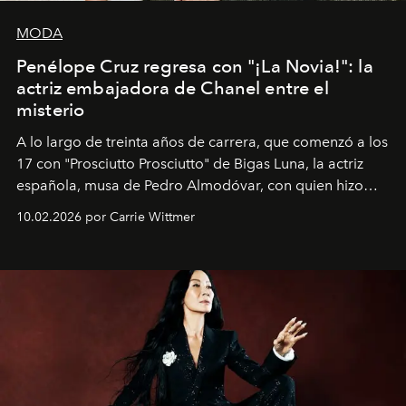
MODA
Penélope Cruz regresa con "¡La Novia!": la
actriz embajadora de Chanel entre el
misterio
A lo largo de treinta años de carrera, que comenzó a los
17 con "Prosciutto Prosciutto" de Bigas Luna, la actriz
española, musa de Pedro Almodóvar, con quien hizo
siete películas y ganadora del Óscar por "Vicky Cristina
10.02.2026 por Carrie Wittmer
Barcelona", ha dividido su tiempo entre Europa y
Estados Unidos. Su nueva película, "¡La novia!", está
dirigida por Maggie Gyllenhaal.