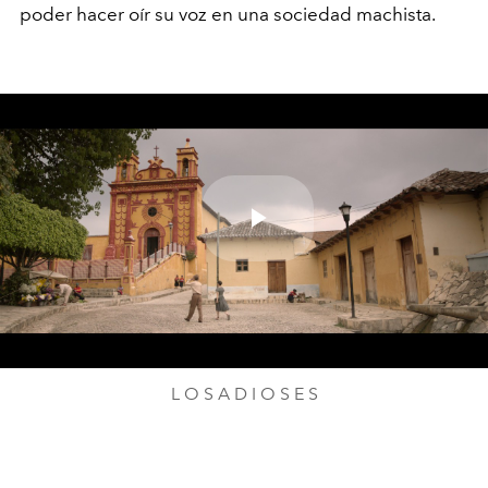
poder hacer oír su voz en una sociedad machista.
Play
Video
L O S A D I O S E S