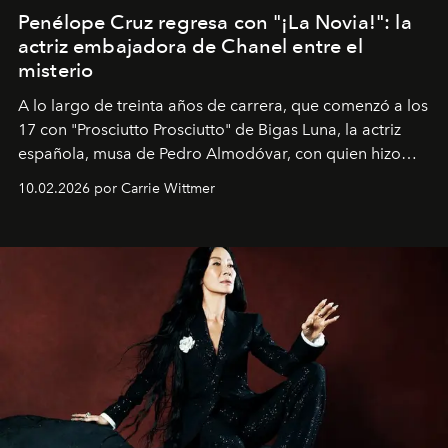
Penélope Cruz regresa con "¡La Novia!": la
actriz embajadora de Chanel entre el
misterio
A lo largo de treinta años de carrera, que comenzó a los
17 con "Prosciutto Prosciutto" de Bigas Luna, la actriz
española, musa de Pedro Almodóvar, con quien hizo
siete películas y ganadora del Óscar por "Vicky Cristina
10.02.2026 por Carrie Wittmer
Barcelona", ha dividido su tiempo entre Europa y
Estados Unidos. Su nueva película, "¡La novia!", está
dirigida por Maggie Gyllenhaal.