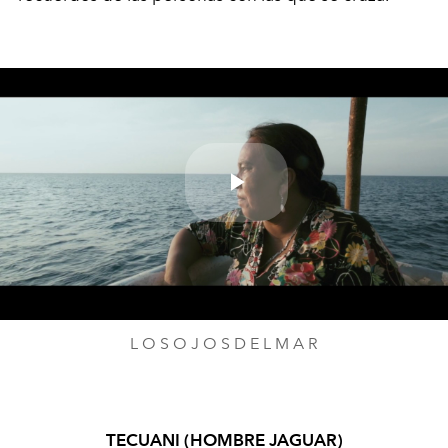
Play
Video
L O S O J O S D E L M A R
TECUANI (HOMBRE JAGUAR)