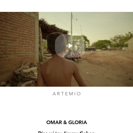
Play
Video
A R T E M I O
OMAR & GLORIA