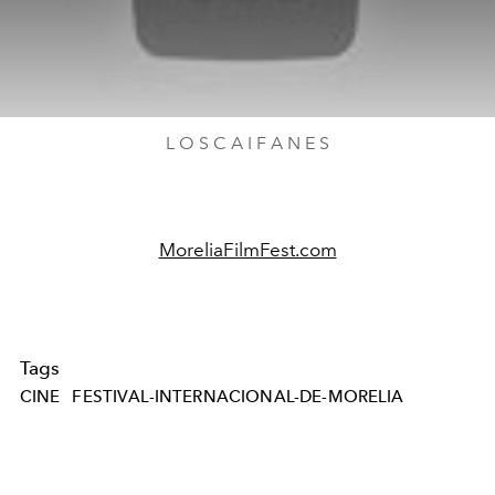
L O S C A I F A N E S
MoreliaFilmFest.com
Tags
CINE
FESTIVAL-INTERNACIONAL-DE-MORELIA