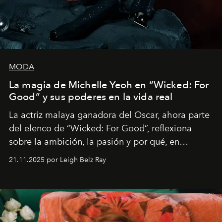
MODA
La magia de Michelle Yeoh en “Wicked: For
Good” y sus poderes en la vida real
La actriz malaya ganadora del Oscar, ahora parte
del elenco de “Wicked: For Good”, reflexiona
sobre la ambición, la pasión y por qué, en
ocasiones, la introspección puede esperar. “Es
21.11.2025 por Leigh Belz Ray
liberador interpretar a alguien que afirma: ‘Este es
mi deseo, mi ambición, mi voluntad. No me
importa si no lo entienden’”, confiesa.