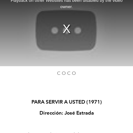
Playback on other Websites has been disabled by the video
modal
window.
owner.
C O C O
PARA SERVIR A USTED (1971)
Dirección: José Estrada