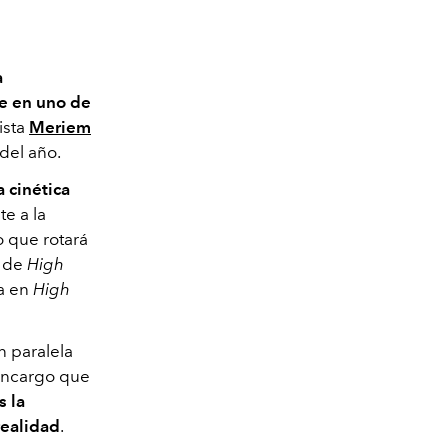
a
e en uno de
tista
Meriem
 del año.
 cinética
te a la
 que rotará
o de
High
da en
High
ón paralela
 encargo que
s la
realidad
.