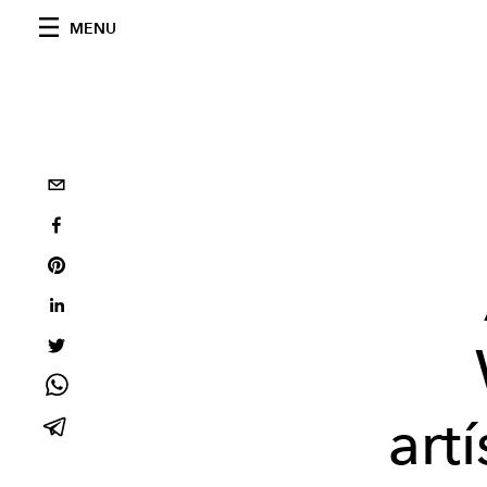
MENU
art