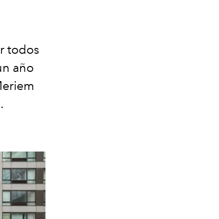
r todos
 un año
 Meriem
.