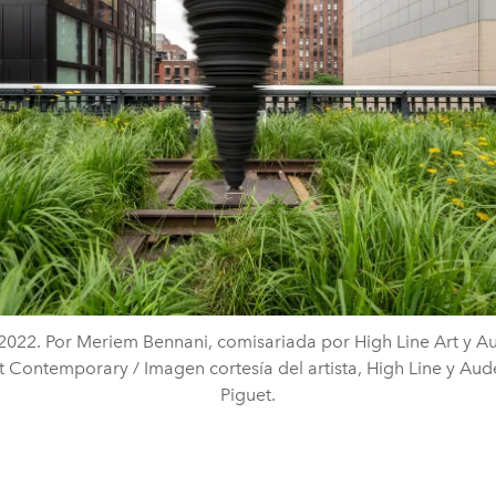
2022. Por Meriem Bennani, comisariada por High Line Art y 
t Contemporary / Imagen cortesía del artista, High Line y Au
Piguet.