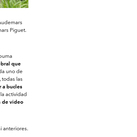
 Audemars
ars Piguet.
espuma
ebral que
da uno de
 todas las
r a bucles
 la actividad
n de video
 anteriores.