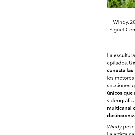
Windy, 2
Piguet Con
La escultur
apilados.
Un
conecta las
los motores 
secciones g
únicos que 
videográfic
multicanal 
desincroni
Windy
posee
La artista 