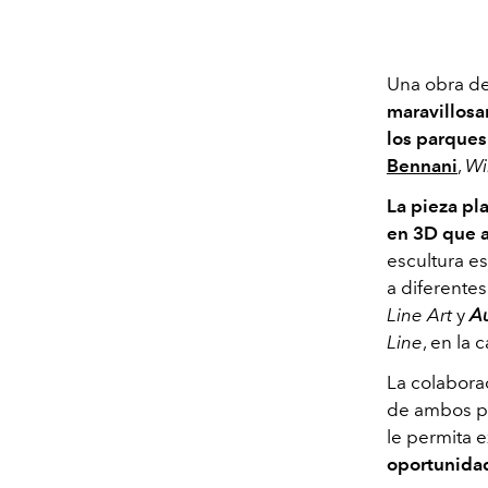
Una obra de
maravillosa
los parques
Bennani
,
W
La pieza pl
en 3D que a
escultura es
a diferente
Line Art
y
A
Line
, en la
La colabora
de ambos pr
le permita 
oportunidad