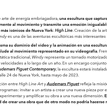
 arte de energía embriagadora,
una escultura que captur
mente al movimiento y transmite una emoción inigualabl
 más icónicos de Nueva York
:
High Line
. Creación de la ar
indy
es una de las aventuras escultóricas más interesantes
asma su dominio del video y la animación en una escultura
lude al movimiento representado en su videografía
. Fren
tática tradicional,
Windy
representa un tornado motorizado
s velocidades a lo largo de un año. En un encargo conjunt
udemars Piguet Contemporary
, la escultura estará instala
 calle 24 de Nueva York, hasta mayo de 2023.
ción entre
High Line Art
y
Audemars Piguet
refleja la misi
ogramas: invitar a un artista a crear una nueva pieza por
experimentar y amplificar su obra a una nueva dimensión.
E
 de crear una obra que de otro modo no podría hacerse 