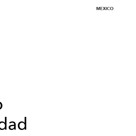
MEXICO
,
o
udad