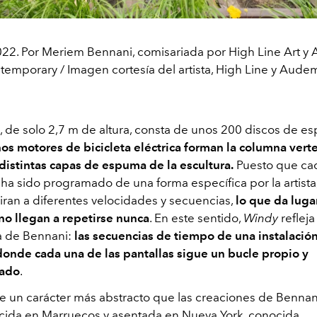
022. Por Meriem Bennani, comisariada por High Line Art y
temporary / Imagen cortesía del artista, High Line y Audem
a, de solo 2,7 m de altura, consta de unos 200 discos de 
os motores de bicicleta eléctrica forman la columna vert
 distintas capas de espuma de la escultura.
Puesto que ca
ha sido programado de una forma específica por la artista,
iran a diferentes velocidades y secuencias,
lo que da luga
no llegan a repetirse nunca
. En este sentido,
Windy
refleja
a de Bennani:
las secuencias de tiempo de una instalació
donde cada una de las pantallas sigue un bucle propio y
zado
.
 un carácter más abstracto que las creaciones de Bennani
nacida en Marruecos y asentada en Nueva York, conocida