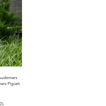
 Audemars
ars Piguet.
),