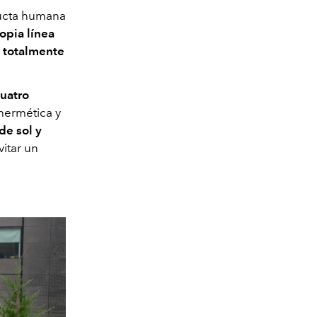
ducta humana
opia línea
 totalmente
cuatro
 hermética y
de sol y
itar un