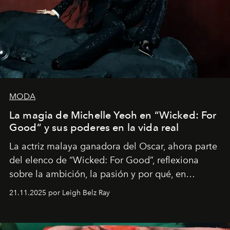
MODA
La magia de Michelle Yeoh en “Wicked: For
Good” y sus poderes en la vida real
La actriz malaya ganadora del Oscar, ahora parte
del elenco de “Wicked: For Good”, reflexiona
sobre la ambición, la pasión y por qué, en
ocasiones, la introspección puede esperar. “Es
21.11.2025 por Leigh Belz Ray
liberador interpretar a alguien que afirma: ‘Este es
mi deseo, mi ambición, mi voluntad. No me
importa si no lo entienden’”, confiesa.