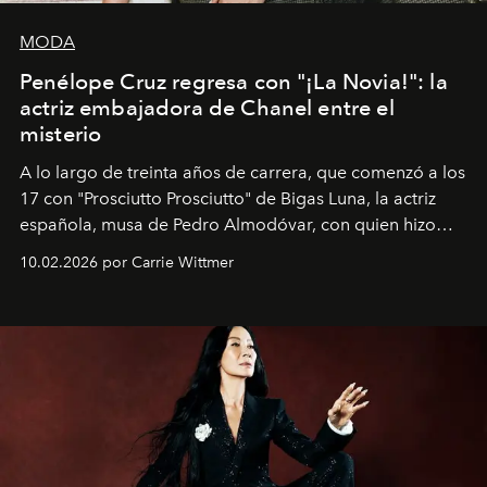
MODA
Penélope Cruz regresa con "¡La Novia!": la
actriz embajadora de Chanel entre el
misterio
A lo largo de treinta años de carrera, que comenzó a los
17 con "Prosciutto Prosciutto" de Bigas Luna, la actriz
española, musa de Pedro Almodóvar, con quien hizo
siete películas y ganadora del Óscar por "Vicky Cristina
10.02.2026 por Carrie Wittmer
Barcelona", ha dividido su tiempo entre Europa y
Estados Unidos. Su nueva película, "¡La novia!", está
dirigida por Maggie Gyllenhaal.