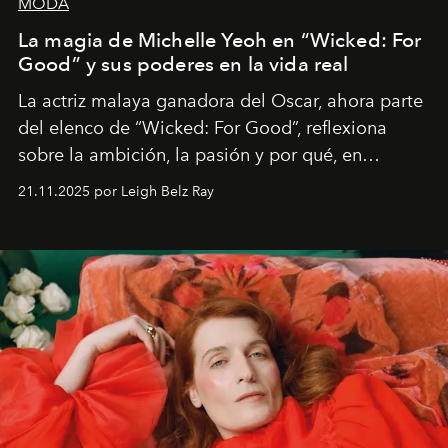
MODA
La magia de Michelle Yeoh en “Wicked: For
Good” y sus poderes en la vida real
La actriz malaya ganadora del Oscar, ahora parte
del elenco de “Wicked: For Good”, reflexiona
sobre la ambición, la pasión y por qué, en
ocasiones, la introspección puede esperar. “Es
21.11.2025 por Leigh Belz Ray
liberador interpretar a alguien que afirma: ‘Este es
mi deseo, mi ambición, mi voluntad. No me
importa si no lo entienden’”, confiesa.