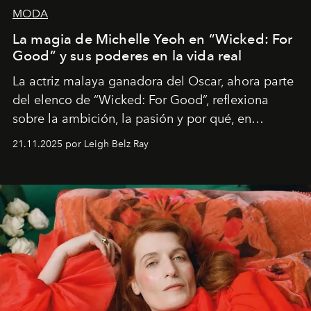
MODA
La magia de Michelle Yeoh en “Wicked: For
Good” y sus poderes en la vida real
La actriz malaya ganadora del Oscar, ahora parte
del elenco de “Wicked: For Good”, reflexiona
sobre la ambición, la pasión y por qué, en
ocasiones, la introspección puede esperar. “Es
21.11.2025 por Leigh Belz Ray
liberador interpretar a alguien que afirma: ‘Este es
mi deseo, mi ambición, mi voluntad. No me
importa si no lo entienden’”, confiesa.