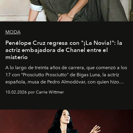
MODA
Penélope Cruz regresa con "¡La Novia!": la
actriz embajadora de Chanel entre el
misterio
A lo largo de treinta años de carrera, que comenzó a los
17 con "Prosciutto Prosciutto" de Bigas Luna, la actriz
española, musa de Pedro Almodóvar, con quien hizo
siete películas y ganadora del Óscar por "Vicky Cristina
10.02.2026 por Carrie Wittmer
Barcelona", ha dividido su tiempo entre Europa y
Estados Unidos. Su nueva película, "¡La novia!", está
dirigida por Maggie Gyllenhaal.