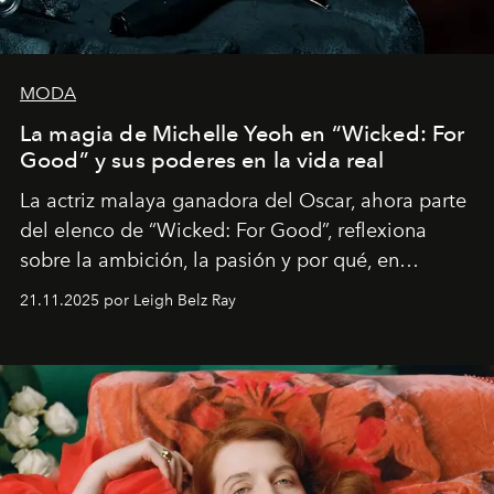
MODA
La magia de Michelle Yeoh en “Wicked: For
Good” y sus poderes en la vida real
La actriz malaya ganadora del Oscar, ahora parte
del elenco de “Wicked: For Good”, reflexiona
sobre la ambición, la pasión y por qué, en
ocasiones, la introspección puede esperar. “Es
21.11.2025 por Leigh Belz Ray
liberador interpretar a alguien que afirma: ‘Este es
mi deseo, mi ambición, mi voluntad. No me
importa si no lo entienden’”, confiesa.