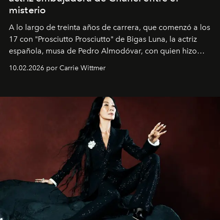
misterio
A lo largo de treinta años de carrera, que comenzó a los
17 con "Prosciutto Prosciutto" de Bigas Luna, la actriz
española, musa de Pedro Almodóvar, con quien hizo
siete películas y ganadora del Óscar por "Vicky Cristina
10.02.2026 por Carrie Wittmer
Barcelona", ha dividido su tiempo entre Europa y
Estados Unidos. Su nueva película, "¡La novia!", está
dirigida por Maggie Gyllenhaal.