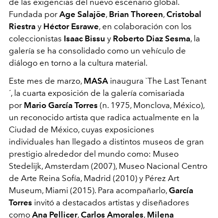
de las exigencias del nuevo escenario global.
Fundada por
Age Salajõe
,
Brian Thoreen
,
Cristobal
Riestra
y
Héctor Esrawe
, en colaboración con los
coleccionistas
Isaac Bissu
y
Roberto Diaz Sesma
, la
galería se ha consolidado como un vehículo de
diálogo en torno a la cultura material.
Este mes de marzo,
MASA
inaugura `The Last Tenant
´, la cuarta exposición de la galería comisariada
por
Mario García Torres
(n. 1975, Monclova, México),
un reconocido artista que radica actualmente en la
Ciudad de México, cuyas exposiciones
individuales han llegado a distintos museos de gran
prestigio alrededor del mundo como: Museo
Stedelijk, Amsterdam (2007), Museo Nacional Centro
de Arte Reina Sofía, Madrid (2010) y Pérez Art
Museum, Miami (2015). Para acompañarlo,
García
Torres
invitó a destacados artistas y diseñadores
como
Ana Pellicer
,
Carlos Amorales
,
Milena