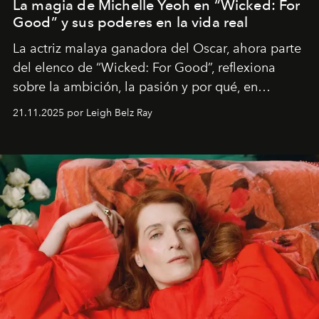
La magia de Michelle Yeoh en “Wicked: For
Good” y sus poderes en la vida real
La actriz malaya ganadora del Oscar, ahora parte
del elenco de “Wicked: For Good”, reflexiona
sobre la ambición, la pasión y por qué, en
ocasiones, la introspección puede esperar. “Es
21.11.2025 por Leigh Belz Ray
liberador interpretar a alguien que afirma: ‘Este es
mi deseo, mi ambición, mi voluntad. No me
importa si no lo entienden’”, confiesa.