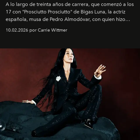
A lo largo de treinta años de carrera, que comenzó a los
17 con "Prosciutto Prosciutto" de Bigas Luna, la actriz
española, musa de Pedro Almodóvar, con quien hizo
siete películas y ganadora del Óscar por "Vicky Cristina
10.02.2026 por Carrie Wittmer
Barcelona", ha dividido su tiempo entre Europa y
Estados Unidos. Su nueva película, "¡La novia!", está
dirigida por Maggie Gyllenhaal.