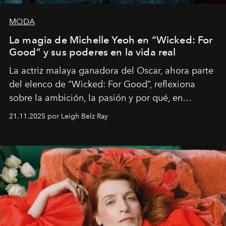
MODA
La magia de Michelle Yeoh en “Wicked: For
Good” y sus poderes en la vida real
La actriz malaya ganadora del Oscar, ahora parte
del elenco de “Wicked: For Good”, reflexiona
sobre la ambición, la pasión y por qué, en
ocasiones, la introspección puede esperar. “Es
21.11.2025 por Leigh Belz Ray
liberador interpretar a alguien que afirma: ‘Este es
mi deseo, mi ambición, mi voluntad. No me
importa si no lo entienden’”, confiesa.