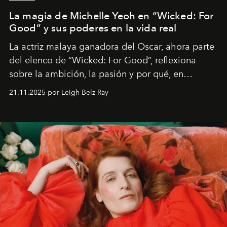
La magia de Michelle Yeoh en “Wicked: For
Good” y sus poderes en la vida real
La actriz malaya ganadora del Oscar, ahora parte
del elenco de “Wicked: For Good”, reflexiona
sobre la ambición, la pasión y por qué, en
ocasiones, la introspección puede esperar. “Es
21.11.2025 por Leigh Belz Ray
liberador interpretar a alguien que afirma: ‘Este es
mi deseo, mi ambición, mi voluntad. No me
importa si no lo entienden’”, confiesa.