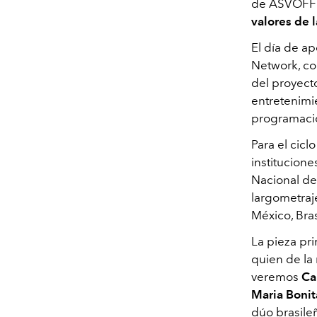
de ASVOFF
valores de l
El día de a
Network, co
del proyect
entretenimie
programación
Para el cicl
institucione
Nacional de
largometraj
México, Bras
La pieza pri
quien de la
veremos
Ca
Maria Bonit
dúo brasile