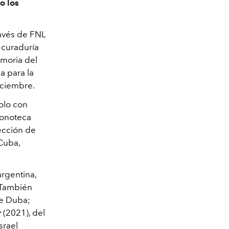
o los
ravés de FNL
 curaduría
emoria del
a para la
diciembre.
dolo con
Fonoteca
ección de
Cuba,
argentina,
 También
ne Duba;
r
(2021), del
srael