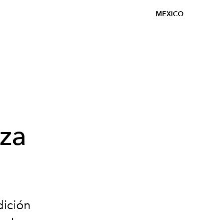
MEXICO
eza
dición