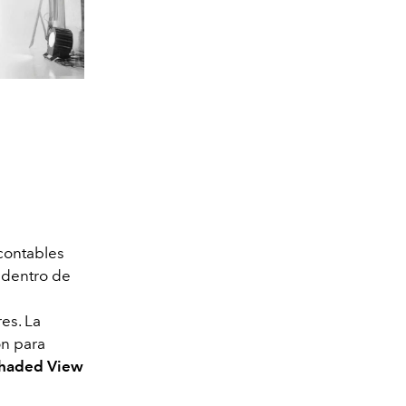
ncontables
 dentro de
es. La
ón para
haded View