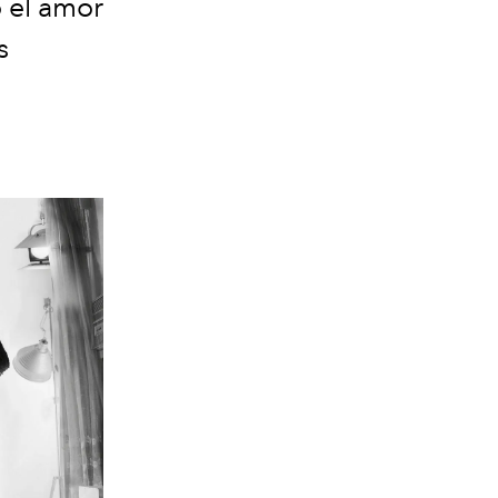
o el amor
s