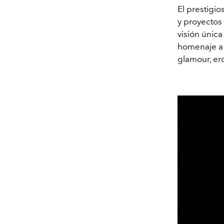
El prestigi
y proyectos
visión única
homenaje a l
glamour, er