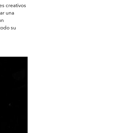
es creativos
ar una
un
todo su