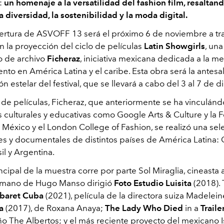
:
un homenaje a la versatilidad del fashion film, resaltand
a diversidad, la sostenibilidad y la moda digital.
pertura de ASVOFF 13 será el próximo 6 de noviembre a t
n la proyección del ciclo de películas
Latin Showgirls
, una
o de archivo
Ficheraz
, iniciativa mexicana dedicada a la m
nto en América Latina y el caribe. Esta obra será la antesal
 estelar del festival, que se llevará a cabo del 3 al 7 de 
o de películas, Ficheraz, que anteriormente se ha vinculán
s culturales y educativas como Google Arts & Culture y la 
 México y el London College of Fashion, se realizó una sel
es y documentales de distintos países de América Latina: 
il y Argentina.
ncipal de la muestra corre por parte Sol Miraglia, cineasta 
 mano de Hugo Manso dirigió
Foto Estudio Luisita
(2018).
baret Cuba
(2021), película de la directora suiza Madelei
a
(2017), de Roxana Anaya;
The Lady Who Died
in a
Traile
ño The Albertos; y el más reciente proyecto del mexicano I