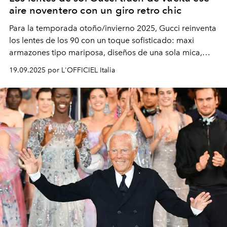
aire noventero con un giro retro chic
Para la temporada otoño/invierno 2025, Gucci reinventa
los lentes de los 90 con un toque sofisticado: maxi
armazones tipo mariposa, diseños de una sola mica,
modelos metálicos ovalados con vibra vintage y
19.09.2025 por L'OFFICIEL Italia
elegantes monturas de acetato graduadas. ¿El detalle
que nunca pierde vigencia? La icónica doble G.