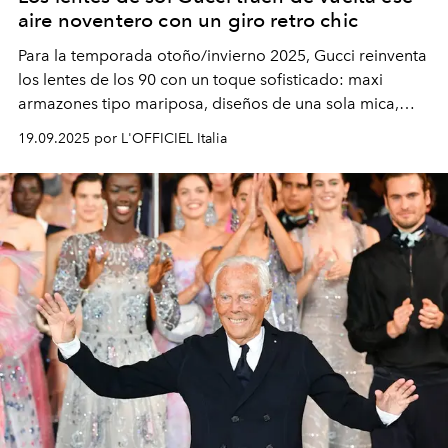
aire noventero con un giro retro chic
Para la temporada otoño/invierno 2025, Gucci reinventa
los lentes de los 90 con un toque sofisticado: maxi
armazones tipo mariposa, diseños de una sola mica,
modelos metálicos ovalados con vibra vintage y
19.09.2025 por L'OFFICIEL Italia
elegantes monturas de acetato graduadas. ¿El detalle
que nunca pierde vigencia? La icónica doble G.