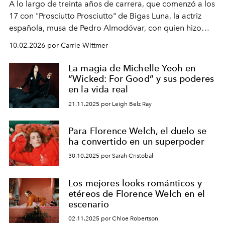
A lo largo de treinta años de carrera, que comenzó a los
17 con "Prosciutto Prosciutto" de Bigas Luna, la actriz
española, musa de Pedro Almodóvar, con quien hizo
siete películas y ganadora del Óscar por "Vicky Cristina
10.02.2026 por Carrie Wittmer
Barcelona", ha dividido su tiempo entre Europa y
Estados Unidos. Su nueva película, "¡La novia!", está
La magia de Michelle Yeoh en
dirigida por Maggie Gyllenhaal.
“Wicked: For Good” y sus poderes
en la vida real
21.11.2025 por Leigh Belz Ray
Para Florence Welch, el duelo se
ha convertido en un superpoder
30.10.2025 por Sarah Cristobal
Los mejores looks románticos y
etéreos de Florence Welch en el
escenario
02.11.2025 por Chloe Robertson