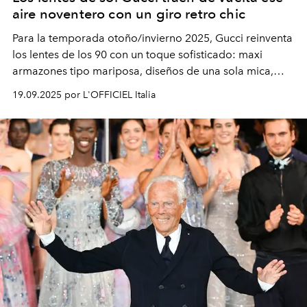
aire noventero con un giro retro chic
Para la temporada otoño/invierno 2025, Gucci reinventa
los lentes de los 90 con un toque sofisticado: maxi
armazones tipo mariposa, diseños de una sola mica,
modelos metálicos ovalados con vibra vintage y
19.09.2025 por L'OFFICIEL Italia
elegantes monturas de acetato graduadas. ¿El detalle
que nunca pierde vigencia? La icónica doble G.