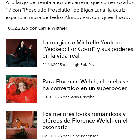
A lo largo de treinta años de carrera, que comenzó a los
17 con "Prosciutto Prosciutto" de Bigas Luna, la actriz
española, musa de Pedro Almodóvar, con quien hizo
siete películas y ganadora del Óscar por "Vicky Cristina
10.02.2026 por Carrie Wittmer
Barcelona", ha dividido su tiempo entre Europa y
Estados Unidos. Su nueva película, "¡La novia!", está
La magia de Michelle Yeoh en
dirigida por Maggie Gyllenhaal.
“Wicked: For Good” y sus poderes
en la vida real
21.11.2025 por Leigh Belz Ray
Para Florence Welch, el duelo se
ha convertido en un superpoder
30.10.2025 por Sarah Cristobal
Los mejores looks románticos y
etéreos de Florence Welch en el
escenario
02.11.2025 por Chloe Robertson