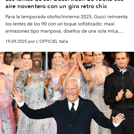
aire noventero con un giro retro chic
Para la temporada otoño/invierno 2025, Gucci reinventa
los lentes de los 90 con un toque sofisticado: maxi
armazones tipo mariposa, diseños de una sola mica,
modelos metálicos ovalados con vibra vintage y
19.09.2025 por L'OFFICIEL Italia
elegantes monturas de acetato graduadas. ¿El detalle
que nunca pierde vigencia? La icónica doble G.