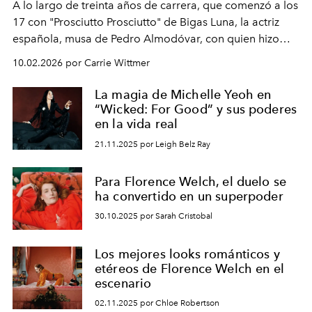
A lo largo de treinta años de carrera, que comenzó a los
17 con "Prosciutto Prosciutto" de Bigas Luna, la actriz
española, musa de Pedro Almodóvar, con quien hizo
siete películas y ganadora del Óscar por "Vicky Cristina
10.02.2026 por Carrie Wittmer
Barcelona", ha dividido su tiempo entre Europa y
Estados Unidos. Su nueva película, "¡La novia!", está
La magia de Michelle Yeoh en
dirigida por Maggie Gyllenhaal.
“Wicked: For Good” y sus poderes
en la vida real
21.11.2025 por Leigh Belz Ray
Para Florence Welch, el duelo se
ha convertido en un superpoder
30.10.2025 por Sarah Cristobal
Los mejores looks románticos y
etéreos de Florence Welch en el
escenario
02.11.2025 por Chloe Robertson