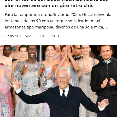
aire noventero con un giro retro chic
Para la temporada otoño/invierno 2025, Gucci reinventa
los lentes de los 90 con un toque sofisticado: maxi
armazones tipo mariposa, diseños de una sola mica,
modelos metálicos ovalados con vibra vintage y
19.09.2025 por L'OFFICIEL Italia
elegantes monturas de acetato graduadas. ¿El detalle
que nunca pierde vigencia? La icónica doble G.