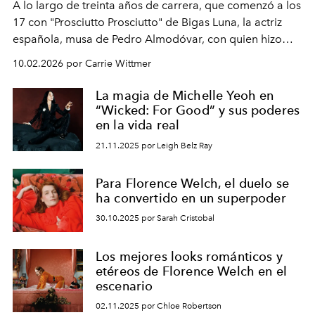
A lo largo de treinta años de carrera, que comenzó a los
17 con "Prosciutto Prosciutto" de Bigas Luna, la actriz
española, musa de Pedro Almodóvar, con quien hizo
siete películas y ganadora del Óscar por "Vicky Cristina
10.02.2026 por Carrie Wittmer
Barcelona", ha dividido su tiempo entre Europa y
Estados Unidos. Su nueva película, "¡La novia!", está
La magia de Michelle Yeoh en
dirigida por Maggie Gyllenhaal.
“Wicked: For Good” y sus poderes
en la vida real
21.11.2025 por Leigh Belz Ray
Para Florence Welch, el duelo se
ha convertido en un superpoder
30.10.2025 por Sarah Cristobal
Los mejores looks románticos y
etéreos de Florence Welch en el
escenario
02.11.2025 por Chloe Robertson