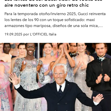
aire noventero con un giro retro chic
Para la temporada otoño/invierno 2025, Gucci reinventa
los lentes de los 90 con un toque sofisticado: maxi
armazones tipo mariposa, diseños de una sola mica,
modelos metálicos ovalados con vibra vintage y
19.09.2025 por L'OFFICIEL Italia
elegantes monturas de acetato graduadas. ¿El detalle
que nunca pierde vigencia? La icónica doble G.