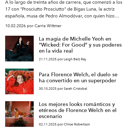
A lo largo de treinta años de carrera, que comenzó a los
17 con "Prosciutto Prosciutto" de Bigas Luna, la actriz
española, musa de Pedro Almodóvar, con quien hizo
siete películas y ganadora del Óscar por "Vicky Cristina
10.02.2026 por Carrie Wittmer
Barcelona", ha dividido su tiempo entre Europa y
Estados Unidos. Su nueva película, "¡La novia!", está
La magia de Michelle Yeoh en
dirigida por Maggie Gyllenhaal.
“Wicked: For Good” y sus poderes
en la vida real
21.11.2025 por Leigh Belz Ray
Para Florence Welch, el duelo se
ha convertido en un superpoder
30.10.2025 por Sarah Cristobal
Los mejores looks románticos y
etéreos de Florence Welch en el
escenario
02.11.2025 por Chloe Robertson