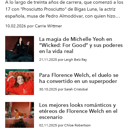
A lo largo de treinta años de carrera, que comenzó a los
17 con "Prosciutto Prosciutto" de Bigas Luna, la actriz
española, musa de Pedro Almodóvar, con quien hizo
siete películas y ganadora del Óscar por "Vicky Cristina
10.02.2026 por Carrie Wittmer
Barcelona", ha dividido su tiempo entre Europa y
Estados Unidos. Su nueva película, "¡La novia!", está
La magia de Michelle Yeoh en
dirigida por Maggie Gyllenhaal.
“Wicked: For Good” y sus poderes
en la vida real
21.11.2025 por Leigh Belz Ray
Para Florence Welch, el duelo se
ha convertido en un superpoder
30.10.2025 por Sarah Cristobal
Los mejores looks románticos y
etéreos de Florence Welch en el
escenario
02.11.2025 por Chloe Robertson