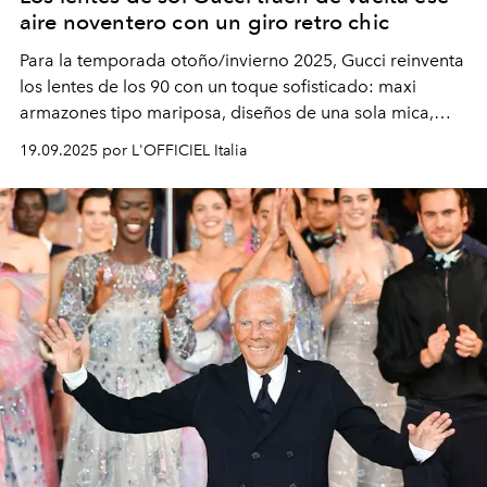
aire noventero con un giro retro chic
Para la temporada otoño/invierno 2025, Gucci reinventa
los lentes de los 90 con un toque sofisticado: maxi
armazones tipo mariposa, diseños de una sola mica,
modelos metálicos ovalados con vibra vintage y
19.09.2025 por L'OFFICIEL Italia
elegantes monturas de acetato graduadas. ¿El detalle
que nunca pierde vigencia? La icónica doble G.