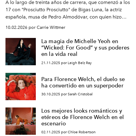
A lo largo de treinta años de carrera, que comenzó a los
17 con "Prosciutto Prosciutto" de Bigas Luna, la actriz
española, musa de Pedro Almodóvar, con quien hizo
siete películas y ganadora del Óscar por "Vicky Cristina
10.02.2026 por Carrie Wittmer
Barcelona", ha dividido su tiempo entre Europa y
Estados Unidos. Su nueva película, "¡La novia!", está
La magia de Michelle Yeoh en
dirigida por Maggie Gyllenhaal.
“Wicked: For Good” y sus poderes
en la vida real
21.11.2025 por Leigh Belz Ray
Para Florence Welch, el duelo se
ha convertido en un superpoder
30.10.2025 por Sarah Cristobal
Los mejores looks románticos y
etéreos de Florence Welch en el
escenario
02.11.2025 por Chloe Robertson