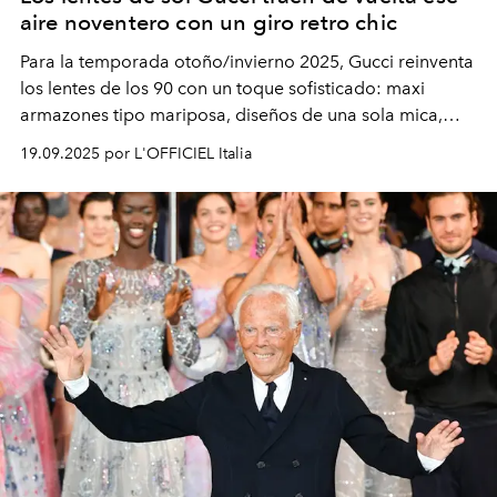
aire noventero con un giro retro chic
Para la temporada otoño/invierno 2025, Gucci reinventa
los lentes de los 90 con un toque sofisticado: maxi
armazones tipo mariposa, diseños de una sola mica,
modelos metálicos ovalados con vibra vintage y
19.09.2025 por L'OFFICIEL Italia
elegantes monturas de acetato graduadas. ¿El detalle
que nunca pierde vigencia? La icónica doble G.