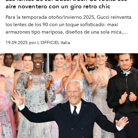
aire noventero con un giro retro chic
Para la temporada otoño/invierno 2025, Gucci reinventa
los lentes de los 90 con un toque sofisticado: maxi
armazones tipo mariposa, diseños de una sola mica,
modelos metálicos ovalados con vibra vintage y
19.09.2025 por L'OFFICIEL Italia
elegantes monturas de acetato graduadas. ¿El detalle
que nunca pierde vigencia? La icónica doble G.