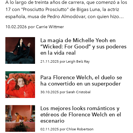
A lo largo de treinta años de carrera, que comenzó a los
17 con "Prosciutto Prosciutto" de Bigas Luna, la actriz
española, musa de Pedro Almodóvar, con quien hizo
siete películas y ganadora del Óscar por "Vicky Cristina
10.02.2026 por Carrie Wittmer
Barcelona", ha dividido su tiempo entre Europa y
Estados Unidos. Su nueva película, "¡La novia!", está
La magia de Michelle Yeoh en
dirigida por Maggie Gyllenhaal.
“Wicked: For Good” y sus poderes
en la vida real
21.11.2025 por Leigh Belz Ray
Para Florence Welch, el duelo se
ha convertido en un superpoder
30.10.2025 por Sarah Cristobal
Los mejores looks románticos y
etéreos de Florence Welch en el
escenario
02.11.2025 por Chloe Robertson