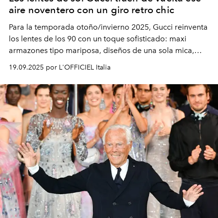
aire noventero con un giro retro chic
Para la temporada otoño/invierno 2025, Gucci reinventa
los lentes de los 90 con un toque sofisticado: maxi
armazones tipo mariposa, diseños de una sola mica,
modelos metálicos ovalados con vibra vintage y
19.09.2025 por L'OFFICIEL Italia
elegantes monturas de acetato graduadas. ¿El detalle
que nunca pierde vigencia? La icónica doble G.