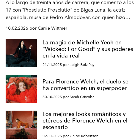
A lo largo de treinta años de carrera, que comenzó a los
17 con "Prosciutto Prosciutto" de Bigas Luna, la actriz
española, musa de Pedro Almodóvar, con quien hizo
siete películas y ganadora del Óscar por "Vicky Cristina
10.02.2026 por Carrie Wittmer
Barcelona", ha dividido su tiempo entre Europa y
Estados Unidos. Su nueva película, "¡La novia!", está
La magia de Michelle Yeoh en
dirigida por Maggie Gyllenhaal.
“Wicked: For Good” y sus poderes
en la vida real
21.11.2025 por Leigh Belz Ray
Para Florence Welch, el duelo se
ha convertido en un superpoder
30.10.2025 por Sarah Cristobal
Los mejores looks románticos y
etéreos de Florence Welch en el
escenario
02.11.2025 por Chloe Robertson