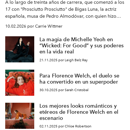
A lo largo de treinta años de carrera, que comenzó a los
17 con "Prosciutto Prosciutto" de Bigas Luna, la actriz
española, musa de Pedro Almodóvar, con quien hizo
siete películas y ganadora del Óscar por "Vicky Cristina
10.02.2026 por Carrie Wittmer
Barcelona", ha dividido su tiempo entre Europa y
Estados Unidos. Su nueva película, "¡La novia!", está
La magia de Michelle Yeoh en
dirigida por Maggie Gyllenhaal.
“Wicked: For Good” y sus poderes
en la vida real
21.11.2025 por Leigh Belz Ray
Para Florence Welch, el duelo se
ha convertido en un superpoder
30.10.2025 por Sarah Cristobal
Los mejores looks románticos y
etéreos de Florence Welch en el
escenario
02.11.2025 por Chloe Robertson