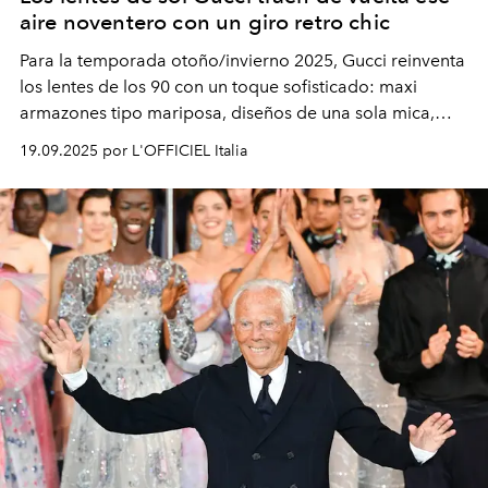
aire noventero con un giro retro chic
Para la temporada otoño/invierno 2025, Gucci reinventa
los lentes de los 90 con un toque sofisticado: maxi
armazones tipo mariposa, diseños de una sola mica,
modelos metálicos ovalados con vibra vintage y
19.09.2025 por L'OFFICIEL Italia
elegantes monturas de acetato graduadas. ¿El detalle
que nunca pierde vigencia? La icónica doble G.