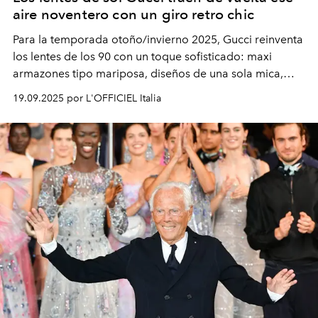
aire noventero con un giro retro chic
Para la temporada otoño/invierno 2025, Gucci reinventa
los lentes de los 90 con un toque sofisticado: maxi
armazones tipo mariposa, diseños de una sola mica,
modelos metálicos ovalados con vibra vintage y
19.09.2025 por L'OFFICIEL Italia
elegantes monturas de acetato graduadas. ¿El detalle
que nunca pierde vigencia? La icónica doble G.