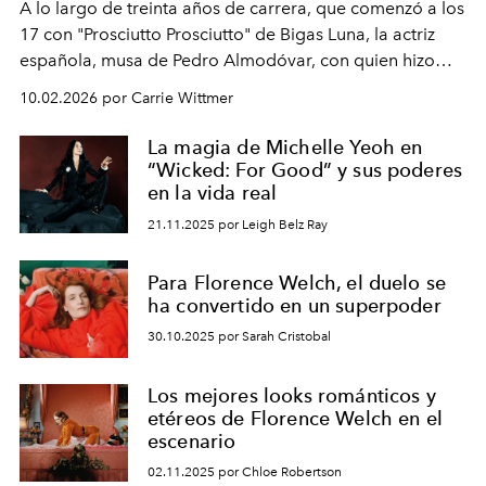
A lo largo de treinta años de carrera, que comenzó a los
17 con "Prosciutto Prosciutto" de Bigas Luna, la actriz
española, musa de Pedro Almodóvar, con quien hizo
siete películas y ganadora del Óscar por "Vicky Cristina
10.02.2026 por Carrie Wittmer
Barcelona", ha dividido su tiempo entre Europa y
Estados Unidos. Su nueva película, "¡La novia!", está
La magia de Michelle Yeoh en
dirigida por Maggie Gyllenhaal.
“Wicked: For Good” y sus poderes
en la vida real
21.11.2025 por Leigh Belz Ray
Para Florence Welch, el duelo se
ha convertido en un superpoder
30.10.2025 por Sarah Cristobal
Los mejores looks románticos y
etéreos de Florence Welch en el
escenario
02.11.2025 por Chloe Robertson