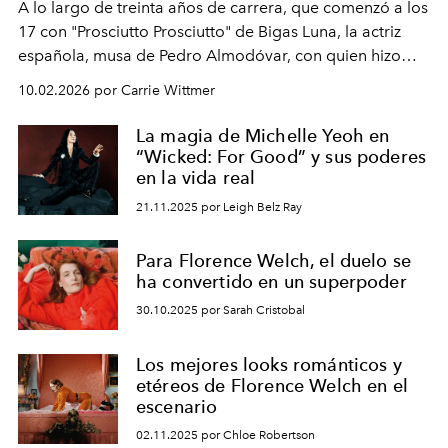
A lo largo de treinta años de carrera, que comenzó a los
17 con "Prosciutto Prosciutto" de Bigas Luna, la actriz
española, musa de Pedro Almodóvar, con quien hizo
siete películas y ganadora del Óscar por "Vicky Cristina
10.02.2026 por Carrie Wittmer
Barcelona", ha dividido su tiempo entre Europa y
Estados Unidos. Su nueva película, "¡La novia!", está
La magia de Michelle Yeoh en
dirigida por Maggie Gyllenhaal.
“Wicked: For Good” y sus poderes
en la vida real
21.11.2025 por Leigh Belz Ray
Para Florence Welch, el duelo se
ha convertido en un superpoder
30.10.2025 por Sarah Cristobal
Los mejores looks románticos y
etéreos de Florence Welch en el
escenario
02.11.2025 por Chloe Robertson