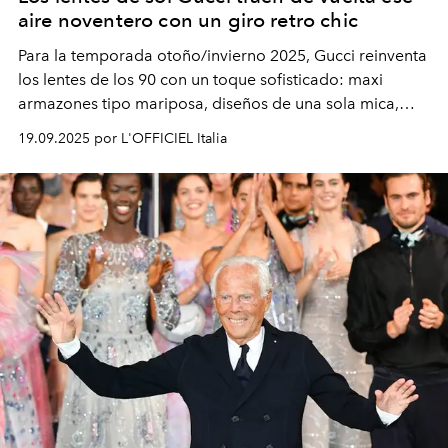
aire noventero con un giro retro chic
Para la temporada otoño/invierno 2025, Gucci reinventa
los lentes de los 90 con un toque sofisticado: maxi
armazones tipo mariposa, diseños de una sola mica,
modelos metálicos ovalados con vibra vintage y
19.09.2025 por L'OFFICIEL Italia
elegantes monturas de acetato graduadas. ¿El detalle
que nunca pierde vigencia? La icónica doble G.