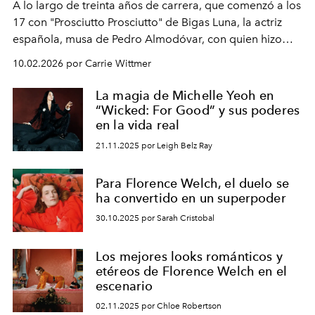
A lo largo de treinta años de carrera, que comenzó a los
17 con "Prosciutto Prosciutto" de Bigas Luna, la actriz
española, musa de Pedro Almodóvar, con quien hizo
siete películas y ganadora del Óscar por "Vicky Cristina
10.02.2026 por Carrie Wittmer
Barcelona", ha dividido su tiempo entre Europa y
Estados Unidos. Su nueva película, "¡La novia!", está
La magia de Michelle Yeoh en
dirigida por Maggie Gyllenhaal.
“Wicked: For Good” y sus poderes
en la vida real
21.11.2025 por Leigh Belz Ray
Para Florence Welch, el duelo se
ha convertido en un superpoder
30.10.2025 por Sarah Cristobal
Los mejores looks románticos y
etéreos de Florence Welch en el
escenario
02.11.2025 por Chloe Robertson