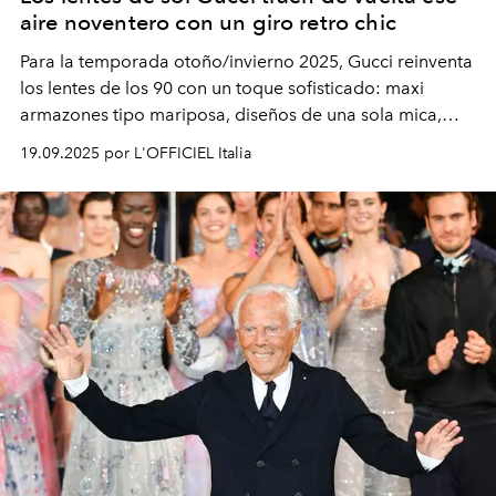
aire noventero con un giro retro chic
Para la temporada otoño/invierno 2025, Gucci reinventa
los lentes de los 90 con un toque sofisticado: maxi
armazones tipo mariposa, diseños de una sola mica,
modelos metálicos ovalados con vibra vintage y
19.09.2025 por L'OFFICIEL Italia
elegantes monturas de acetato graduadas. ¿El detalle
que nunca pierde vigencia? La icónica doble G.