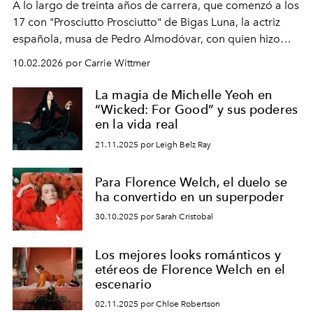
A lo largo de treinta años de carrera, que comenzó a los
17 con "Prosciutto Prosciutto" de Bigas Luna, la actriz
española, musa de Pedro Almodóvar, con quien hizo
siete películas y ganadora del Óscar por "Vicky Cristina
10.02.2026 por Carrie Wittmer
Barcelona", ha dividido su tiempo entre Europa y
Estados Unidos. Su nueva película, "¡La novia!", está
La magia de Michelle Yeoh en
dirigida por Maggie Gyllenhaal.
“Wicked: For Good” y sus poderes
en la vida real
21.11.2025 por Leigh Belz Ray
Para Florence Welch, el duelo se
ha convertido en un superpoder
30.10.2025 por Sarah Cristobal
Los mejores looks románticos y
etéreos de Florence Welch en el
escenario
02.11.2025 por Chloe Robertson