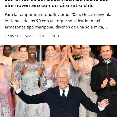
aire noventero con un giro retro chic
Para la temporada otoño/invierno 2025, Gucci reinventa
los lentes de los 90 con un toque sofisticado: maxi
armazones tipo mariposa, diseños de una sola mica,
modelos metálicos ovalados con vibra vintage y
19.09.2025 por L'OFFICIEL Italia
elegantes monturas de acetato graduadas. ¿El detalle
que nunca pierde vigencia? La icónica doble G.