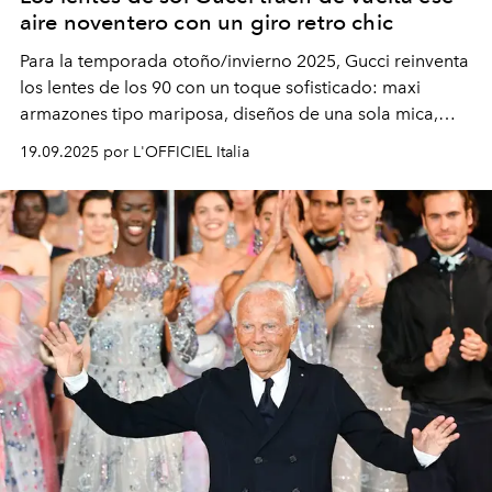
aire noventero con un giro retro chic
Para la temporada otoño/invierno 2025, Gucci reinventa
los lentes de los 90 con un toque sofisticado: maxi
armazones tipo mariposa, diseños de una sola mica,
modelos metálicos ovalados con vibra vintage y
19.09.2025 por L'OFFICIEL Italia
elegantes monturas de acetato graduadas. ¿El detalle
que nunca pierde vigencia? La icónica doble G.