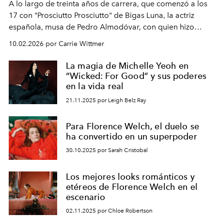
A lo largo de treinta años de carrera, que comenzó a los
17 con "Prosciutto Prosciutto" de Bigas Luna, la actriz
española, musa de Pedro Almodóvar, con quien hizo
siete películas y ganadora del Óscar por "Vicky Cristina
10.02.2026 por Carrie Wittmer
Barcelona", ha dividido su tiempo entre Europa y
Estados Unidos. Su nueva película, "¡La novia!", está
La magia de Michelle Yeoh en
dirigida por Maggie Gyllenhaal.
“Wicked: For Good” y sus poderes
en la vida real
21.11.2025 por Leigh Belz Ray
Para Florence Welch, el duelo se
ha convertido en un superpoder
30.10.2025 por Sarah Cristobal
Los mejores looks románticos y
etéreos de Florence Welch en el
escenario
02.11.2025 por Chloe Robertson