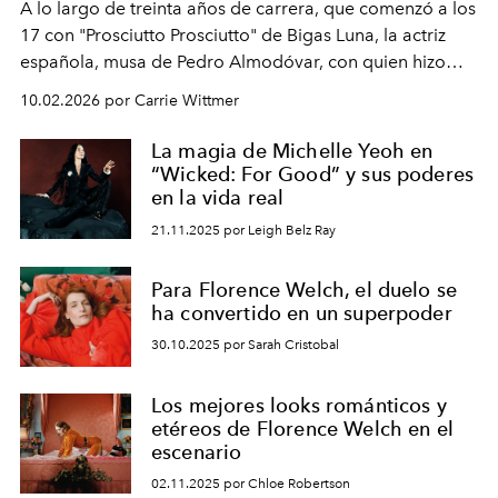
A lo largo de treinta años de carrera, que comenzó a los
17 con "Prosciutto Prosciutto" de Bigas Luna, la actriz
española, musa de Pedro Almodóvar, con quien hizo
siete películas y ganadora del Óscar por "Vicky Cristina
10.02.2026 por Carrie Wittmer
Barcelona", ha dividido su tiempo entre Europa y
Estados Unidos. Su nueva película, "¡La novia!", está
La magia de Michelle Yeoh en
dirigida por Maggie Gyllenhaal.
“Wicked: For Good” y sus poderes
en la vida real
21.11.2025 por Leigh Belz Ray
Para Florence Welch, el duelo se
ha convertido en un superpoder
30.10.2025 por Sarah Cristobal
Los mejores looks románticos y
etéreos de Florence Welch en el
escenario
02.11.2025 por Chloe Robertson