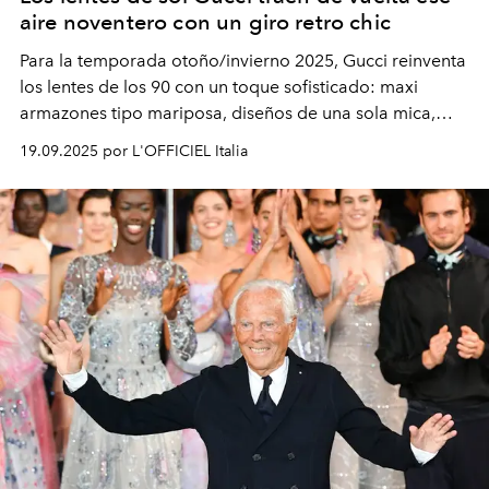
aire noventero con un giro retro chic
Para la temporada otoño/invierno 2025, Gucci reinventa
los lentes de los 90 con un toque sofisticado: maxi
armazones tipo mariposa, diseños de una sola mica,
modelos metálicos ovalados con vibra vintage y
19.09.2025 por L'OFFICIEL Italia
elegantes monturas de acetato graduadas. ¿El detalle
que nunca pierde vigencia? La icónica doble G.