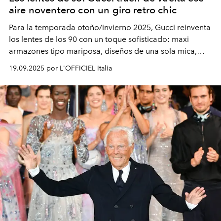
aire noventero con un giro retro chic
Para la temporada otoño/invierno 2025, Gucci reinventa
los lentes de los 90 con un toque sofisticado: maxi
armazones tipo mariposa, diseños de una sola mica,
modelos metálicos ovalados con vibra vintage y
19.09.2025 por L'OFFICIEL Italia
elegantes monturas de acetato graduadas. ¿El detalle
que nunca pierde vigencia? La icónica doble G.