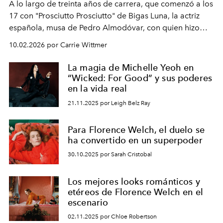
A lo largo de treinta años de carrera, que comenzó a los
17 con "Prosciutto Prosciutto" de Bigas Luna, la actriz
española, musa de Pedro Almodóvar, con quien hizo
siete películas y ganadora del Óscar por "Vicky Cristina
10.02.2026 por Carrie Wittmer
Barcelona", ha dividido su tiempo entre Europa y
Estados Unidos. Su nueva película, "¡La novia!", está
La magia de Michelle Yeoh en
dirigida por Maggie Gyllenhaal.
“Wicked: For Good” y sus poderes
en la vida real
21.11.2025 por Leigh Belz Ray
Para Florence Welch, el duelo se
ha convertido en un superpoder
30.10.2025 por Sarah Cristobal
Los mejores looks románticos y
etéreos de Florence Welch en el
escenario
02.11.2025 por Chloe Robertson