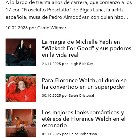
A lo largo de treinta años de carrera, que comenzó a los
17 con "Prosciutto Prosciutto" de Bigas Luna, la actriz
española, musa de Pedro Almodóvar, con quien hizo
siete películas y ganadora del Óscar por "Vicky Cristina
10.02.2026 por Carrie Wittmer
Barcelona", ha dividido su tiempo entre Europa y
Estados Unidos. Su nueva película, "¡La novia!", está
La magia de Michelle Yeoh en
dirigida por Maggie Gyllenhaal.
“Wicked: For Good” y sus poderes
en la vida real
21.11.2025 por Leigh Belz Ray
Para Florence Welch, el duelo se
ha convertido en un superpoder
30.10.2025 por Sarah Cristobal
Los mejores looks románticos y
etéreos de Florence Welch en el
escenario
02.11.2025 por Chloe Robertson