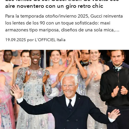
aire noventero con un giro retro chic
Para la temporada otoño/invierno 2025, Gucci reinventa
los lentes de los 90 con un toque sofisticado: maxi
armazones tipo mariposa, diseños de una sola mica,
modelos metálicos ovalados con vibra vintage y
19.09.2025 por L'OFFICIEL Italia
elegantes monturas de acetato graduadas. ¿El detalle
que nunca pierde vigencia? La icónica doble G.