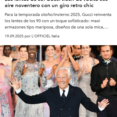
aire noventero con un giro retro chic
Para la temporada otoño/invierno 2025, Gucci reinventa
los lentes de los 90 con un toque sofisticado: maxi
armazones tipo mariposa, diseños de una sola mica,
modelos metálicos ovalados con vibra vintage y
19.09.2025 por L'OFFICIEL Italia
elegantes monturas de acetato graduadas. ¿El detalle
que nunca pierde vigencia? La icónica doble G.