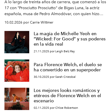
A lo largo de treinta años de carrera, que comenzó a los
17 con "Prosciutto Prosciutto" de Bigas Luna, la actriz
española, musa de Pedro Almodóvar, con quien hizo
siete películas y ganadora del Óscar por "Vicky Cristina
10.02.2026 por Carrie Wittmer
Barcelona", ha dividido su tiempo entre Europa y
Estados Unidos. Su nueva película, "¡La novia!", está
La magia de Michelle Yeoh en
dirigida por Maggie Gyllenhaal.
“Wicked: For Good” y sus poderes
en la vida real
21.11.2025 por Leigh Belz Ray
Para Florence Welch, el duelo se
ha convertido en un superpoder
30.10.2025 por Sarah Cristobal
Los mejores looks románticos y
etéreos de Florence Welch en el
escenario
02.11.2025 por Chloe Robertson