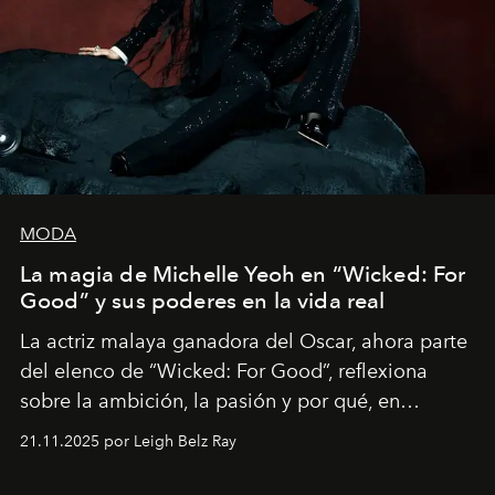
MODA
La magia de Michelle Yeoh en “Wicked: For
Good” y sus poderes en la vida real
La actriz malaya ganadora del Oscar, ahora parte
del elenco de “Wicked: For Good”, reflexiona
sobre la ambición, la pasión y por qué, en
ocasiones, la introspección puede esperar. “Es
21.11.2025 por Leigh Belz Ray
liberador interpretar a alguien que afirma: ‘Este es
mi deseo, mi ambición, mi voluntad. No me