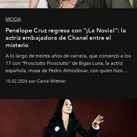
MODA
Penélope Cruz regresa con "¡La Novia!": la
actriz embajadora de Chanel entre el
misterio
A lo largo de treinta años de carrera, que comenzó a los
17 con "Prosciutto Prosciutto" de Bigas Luna, la actriz
española, musa de Pedro Almodóvar, con quien hizo
siete películas y ganadora del Óscar por "Vicky Cristina
10.02.2026 por Carrie Wittmer
Barcelona", ha dividido su tiempo entre Europa y
Estados Unidos. Su nueva película, "¡La novia!", está
dirigida por Maggie Gyllenhaal.