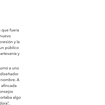
a que fuera
 nuevo
resión y la
 un público
artesanía y
 sumó a uno
 diseñador
u nombre. A
a afincada
onsejos
portaba algo
dora”,