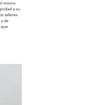
 el mismo
gnidad a su
s talleres
, y de
o que