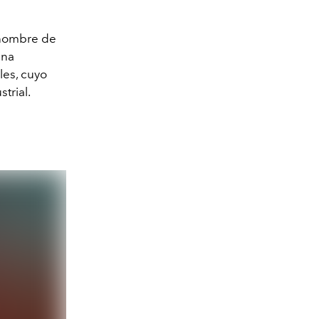
l nombre de
una
les, cuyo
trial.