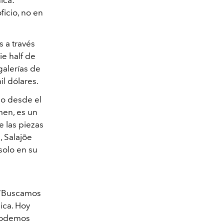
ica:
ficio, no en
s a través
ie half de
galerías de
il dólares.
do desde el
men, es un
e las piezas
, Salajõe
solo en su
: “Buscamos
ica. Hoy
 podemos