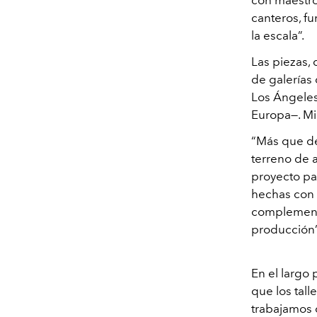
con maestro
canteros, fu
la escala”.
Las piezas, 
de galerías 
Los Ángeles,
Europa—. Mie
“Más que de
terreno de 
proyecto par
hechas con t
complementa
producción”
En el largo
que los tall
trabajamos 