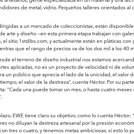
s artesanos, gente especializada en un material y una técn
ndidores de metal, vidrio. Pequeños talleres orientados al o
dirigidas a un mercado de coleccionistas, están disponible
de arte y diseño —en esta primera etapa trabajan con galer
 el sitio 1stdibs.com, y actualmente están en pláticas con 
ntras que el rango de precios va de los dos mil a los 40 m
sde el terreno de diseño industrial nos estamos acercan
artes aplicadas, no es un proyecto de velocidad ni de volu
a un público que aprecia el lado de la unicidad, el valor d
iempo, el valor de la destreza”, cuenta Héctor. Por su parte
: “Cada una puede tomar un mes, o hasta cuatro meses 
.
 plazo, EWE tiene claro su objetivo, como lo cuenta Héctor
eres no diluyan la destreza artesanal por la presión económ
con tres o cuatro, y tenemos metas ambiciosas, si esto lo