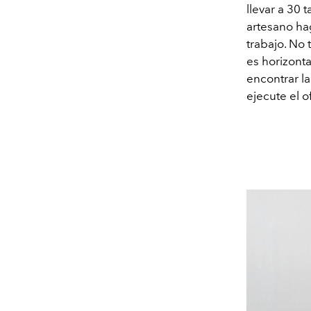
llevar a 30 
artesano ha
trabajo. No 
es horizonta
encontrar l
ejecute el o