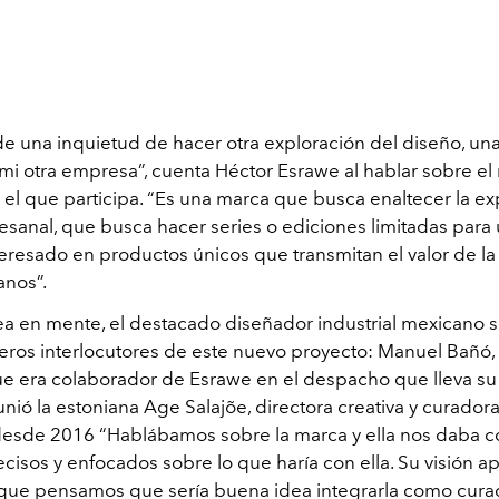
e una inquietud de hacer otra exploración del diseño, un
 mi otra empresa”, cuenta Héctor Esrawe al hablar sobre el
el que participa. “Es una marca que busca enaltecer la exp
tesanal, que busca hacer series o ediciones limitadas para
eresado en productos únicos que transmitan el valor de la 
anos”.
ea en mente, el destacado diseñador industrial mexicano
eros interlocutores de este nuevo proyecto: Manuel Bañó,
que era colaborador de Esrawe en el despacho que lleva s
unió la estoniana Age Salajõe, directora creativa y curador
esde 2016 “Hablábamos sobre la marca y ella nos daba c
cisos y enfocados sobre lo que haría con ella. Su visión a
o que pensamos que sería buena idea integrarla como cura