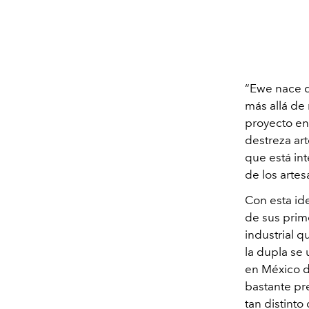
“Ewe nace d
más allá de
proyecto en 
destreza ar
que está int
de los artes
Con esta id
de sus prim
industrial 
la dupla se 
en México d
bastante pre
tan distint