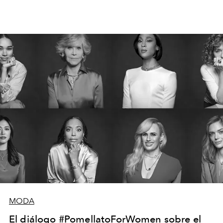
MODA
El diálogo #PomellatoForWomen sobre el