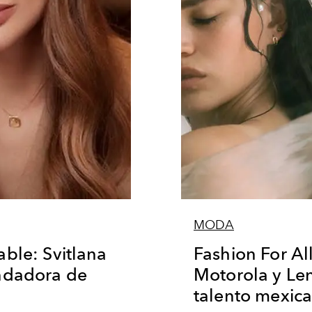
MODA
ble: Svitlana
Fashion For All
ndadora de
Motorola y Le
talento mexic