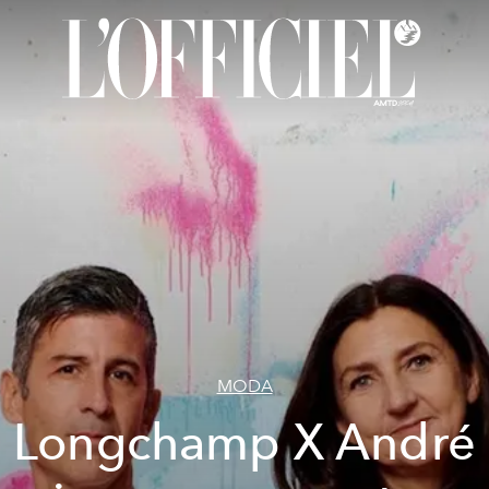
MODA
Longchamp X André