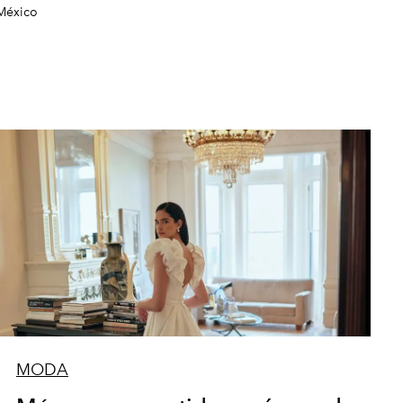
 México
MODA