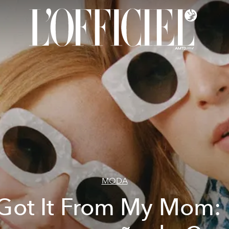
MODA
 Got It From My Mom: 