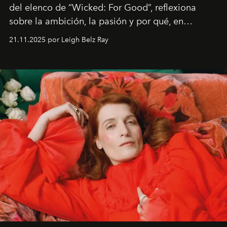
del elenco de “Wicked: For Good”, reflexiona
sobre la ambición, la pasión y por qué, en
ocasiones, la introspección puede esperar. “Es
21.11.2025 por Leigh Belz Ray
liberador interpretar a alguien que afirma: ‘Este es
mi deseo, mi ambición, mi voluntad. No me
importa si no lo entienden’”, confiesa.