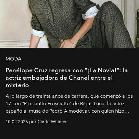
MODA
Penélope Cruz regresa con "¡La Novia!": la
actriz embajadora de Chanel entre el
misterio
A lo largo de treinta años de carrera, que comenzó a los
17 con "Prosciutto Prosciutto" de Bigas Luna, la actriz
española, musa de Pedro Almodóvar, con quien hizo
siete películas y ganadora del Óscar por "Vicky Cristina
10.02.2026 por Carrie Wittmer
Barcelona", ha dividido su tiempo entre Europa y
Estados Unidos. Su nueva película, "¡La novia!", está